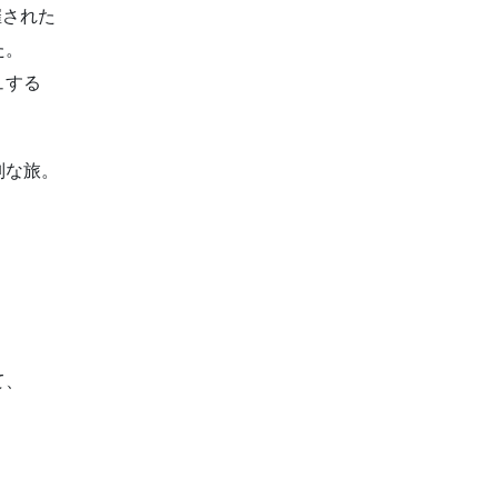
催された
た。
ュする
別な旅。
て、
。