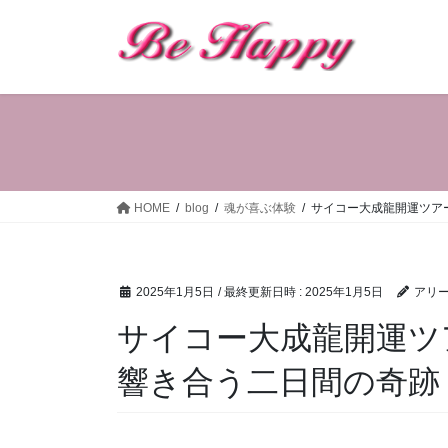
コ
ナ
ン
ビ
テ
ゲ
ン
ー
ツ
シ
へ
ョ
ス
ン
キ
に
ッ
移
HOME
blog
魂が喜ぶ体験
サイコー大成龍開運ツアー 
プ
動
2025年1月5日
/ 最終更新日時 :
2025年1月5日
アリー
サイコー大成龍開運ツアー
響き合う二日間の奇跡