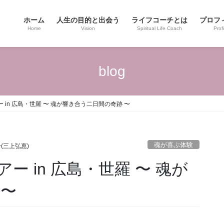
ホーム
人生の目的と出会う
ライフコーチとは
プロフ
Home
Vision
Spiritual Life Coach
Profi
blog
in 広島・世羅 〜 魂が響き合う二日間の奇跡 〜
魂が喜ぶ体験
(三上弘恵)
 in 広島・世羅 〜 魂が
 〜