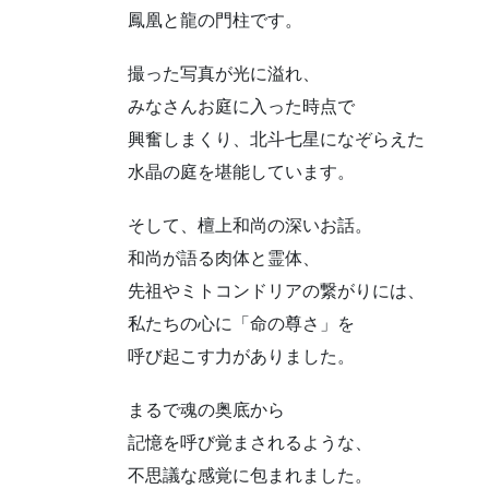
鳳凰と龍の門柱です。
撮った写真が光に溢れ、
みなさんお庭に入った時点で
興奮しまくり、北斗七星になぞらえた
水晶の庭を堪能しています。
そして、檀上和尚の深いお話。
和尚が語る肉体と霊体、
先祖やミトコンドリアの繋がりには、
私たちの心に「命の尊さ」を
呼び起こす力がありました。
まるで魂の奥底から
記憶を呼び覚まされるような、
不思議な感覚に包まれました。