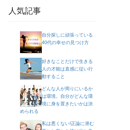
人気記事
自分探しに頑張っている
40代の幸せの見つけ方
好きなことだけで生きる
人の才能は直感に従い行
動すること
どんな人が周りにいるか
は環境。自分がどんな環
境に身を置きたいかは決
められる
私は悪くない!正論に潜む