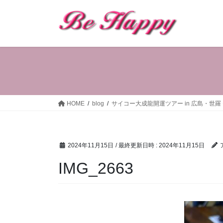
コ
ナ
ン
ビ
テ
ゲ
ン
ー
ツ
シ
へ
ョ
ス
ン
キ
に
ッ
移
HOME
blog
サイコー大成龍開運ツアー in 広島・世羅
プ
動
2024年11月15日
/ 最終更新日時 :
2024年11月15日
IMG_2663