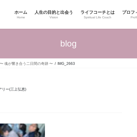
ホーム
人生の目的と出会う
ライフコーチとは
プロフ
Home
Vision
Spiritual Life Coach
Profi
blog
 〜 魂が響き合う二日間の奇跡 〜
IMG_2663
アリー(三上弘恵)