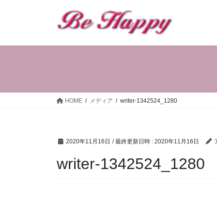
コ
ナ
ン
ビ
テ
ゲ
ン
ー
ツ
シ
へ
ョ
ス
ン
キ
に
ッ
移
HOME
メディア
writer-1342524_1280
プ
動
2020年11月16日
/ 最終更新日時 :
2020年11月16日
writer-1342524_1280