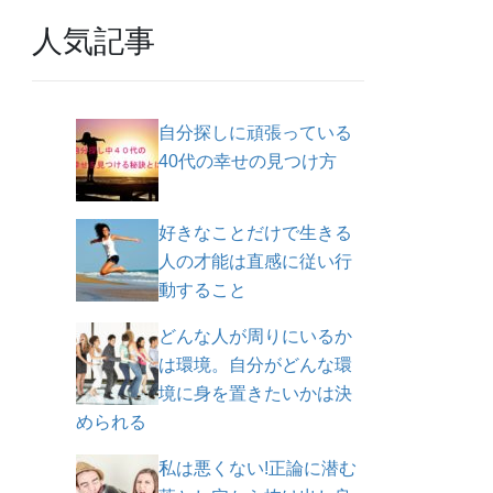
人気記事
自分探しに頑張っている
40代の幸せの見つけ方
好きなことだけで生きる
人の才能は直感に従い行
動すること
どんな人が周りにいるか
は環境。自分がどんな環
境に身を置きたいかは決
められる
私は悪くない!正論に潜む