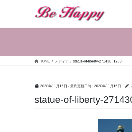
コ
ナ
ン
ビ
テ
ゲ
ン
ー
ツ
シ
へ
ョ
ス
ン
キ
に
ッ
移
HOME
メディア
statue-of-liberty-271430_1280
プ
動
2020年11月16日
/ 最終更新日時 :
2020年11月16日
statue-of-liberty-2714