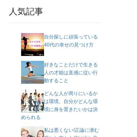
人気記事
自分探しに頑張っている
40代の幸せの見つけ方
好きなことだけで生きる
人の才能は直感に従い行
動すること
どんな人が周りにいるか
は環境。自分がどんな環
境に身を置きたいかは決
められる
私は悪くない!正論に潜む