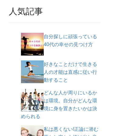
人気記事
自分探しに頑張っている
40代の幸せの見つけ方
好きなことだけで生きる
人の才能は直感に従い行
動すること
どんな人が周りにいるか
は環境。自分がどんな環
境に身を置きたいかは決
められる
私は悪くない!正論に潜む