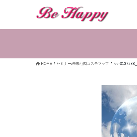
コ
ナ
ン
ビ
テ
ゲ
ン
ー
ツ
シ
へ
ョ
ス
ン
キ
に
ッ
移
HOME
セミナー/未来地図コスモマップ
fee-3137288
プ
動