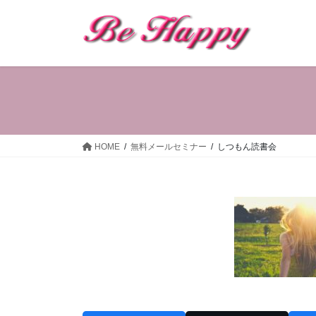
コ
ナ
ン
ビ
テ
ゲ
ン
ー
ツ
シ
へ
ョ
ス
ン
キ
に
ッ
移
HOME
無料メールセミナー
しつもん読書会
プ
動