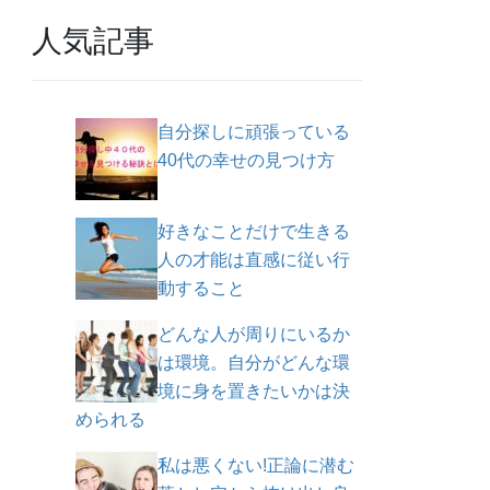
人気記事
自分探しに頑張っている
40代の幸せの見つけ方
好きなことだけで生きる
人の才能は直感に従い行
動すること
どんな人が周りにいるか
は環境。自分がどんな環
境に身を置きたいかは決
められる
私は悪くない!正論に潜む