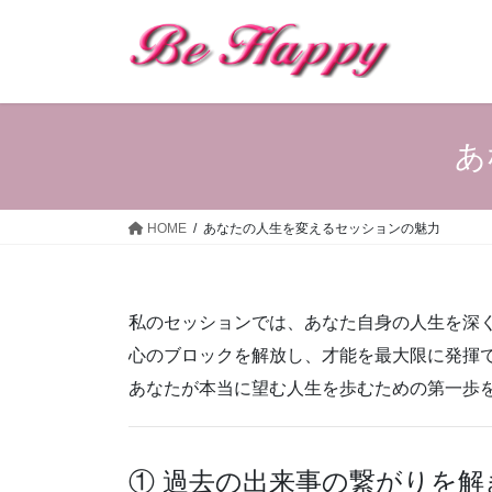
コ
ナ
ン
ビ
テ
ゲ
ン
ー
ツ
シ
へ
ョ
あ
ス
ン
キ
に
ッ
移
HOME
あなたの人生を変えるセッションの魅力
プ
動
私のセッションでは、あなた自身の人生を深
心のブロックを解放し、才能を最大限に発揮
あなたが本当に望む人生を歩むための第一歩
① 過去の出来事の繋がりを解