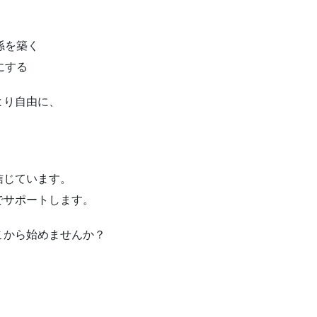
係を築く
にする
より自由に、
信じています。
でサポートします。
こから始めませんか？